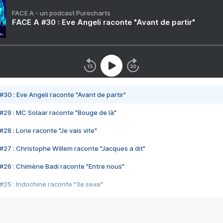
FACE A - un podcast Purecharts
FACE A #30 : Eve Angeli raconte "Avant de partir"
#30 : Eve Angeli raconte "Avant de partir"
#29 : MC Solaar raconte "Bouge de là"
28 : Lorie raconte "Je vais vite"
#27 : Christophe Willem raconte "Jacques a dit"
#26 : Chimène Badi raconte "Entre nous"
#25 : Indochine raconte "3e sexe"
#24 : Zaho raconte "C'est chelou"
#23 : Patrick Bruel raconte "Au café des délices"