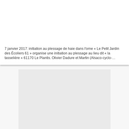
7 janvier 2017: initiation au plessage de haie dans l'orne « Le Petit Jardin
des Écoliers 61 » organise une initiation au plessage au lieu dit « la
tasselière » 61170 Le Plantis. Olivier Dadure et Martin (Alsaco-cyclo-
wwoofeur) vous présenteront les différentes...