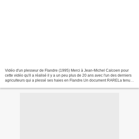
Vidéo d'un plesseur de Flandre (1995) Merci à Jean-Michel Calcoen pour
cette vidéo qu'il a réalisé il y a un peu plus de 20 ans avec l'un des derniers
agriculteurs qui a plessé ses haies en Flandre.Un document RARELa tenue
de ce Monsieur est authentique:...