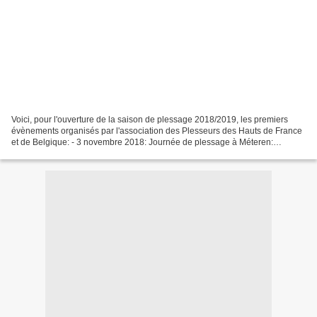
Voici, pour l'ouverture de la saison de plessage 2018/2019, les premiers
évènements organisés par l'association des Plesseurs des Hauts de France
et de Belgique: - 3 novembre 2018: Journée de plessage à Méteren:
Plessage de la haie à l'entrée de la ferme...